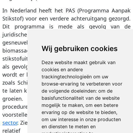
In Nederland heeft het PAS (Programma Aanpak
Stikstof) voor een verdere achteruitgang gezorgd.
Dit programma is mede als gevolg van de
juridische acties van Mobilisation op 29 mei 2019
gesneuveld. Sindsdien zijn veel vergunningen van
Wij gebruiken cookies
biomassacentrales, megastallen, industriële
stikstofuitstoters, etc. vernietigd en/of aangepast
Deze website maakt gebruik van
als gevolg van onze procedures. Op dit moment
cookies en andere
wordt er hard gewerkt om de grotere vliegvelden
trackingtechnologieën om uw
zoals Schiphol, Rotterdam, Eindhoven, Maastricht
browse-ervaring te verbeteren voor
te laten krimpen. Onze inzet voor Lelystad is: niet
de volgende doeleinden:
om de
groeien. We voeren niet alleen juridische
basisfunctionaliteit van de website
mogelijk te maken
,
om een betere
procedures maar komen ook met constructieve
ervaring op de website te bieden
,
voorstellen zoals bijvoorbeeld voor de
agrarische
om uw interesse in onze producten
sector
. Zie ook de
animatiefilm
die laat zien dat we
en diensten te meten en
relatief eenvoudig Nederland mooier en