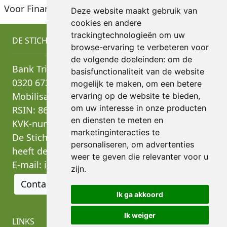
Voor Financieel jaarverslag 2025 zie
hier
.
Deze website maakt gebruik van
cookies en andere
trackingtechnologieën om uw
DE STICHTING
browse-ervaring te verbeteren voor
de volgende doeleinden:
om de
Bank Triodos Rekeningnummer: NL69 TRIO
basisfunctionaliteit van de website
0320 6736 18 ten name van Stichting
mogelijk te maken
,
om een betere
Mobilisation.
ervaring op de website te bieden
,
om uw interesse in onze producten
RSIN: 865271148
en diensten te meten en
KVK-nummer: 90298233
marketinginteracties te
De Stichting Mobilisation for the Environment
personaliseren
,
om advertenties
heeft de ANBI status
weer te geven die relevanter voor u
E-mail:
info@mobilisation.nl
zijn
.
Contact en vacatures
Ik ga akkoord
Ik weiger
LINKS