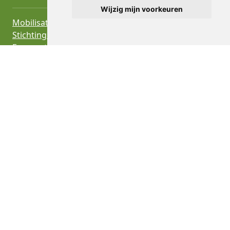
Wijzig mijn voorkeuren
Mobilisation
Stichting Advocaat van de Aarde
Free vector images like the Bluesy logo and the X-
logo in menu bar
PNGs by Vecteezy
OVERIG
Over de stichting
Statuten
Privacy en cookies
Direct doneren
Schenken
Nalaten